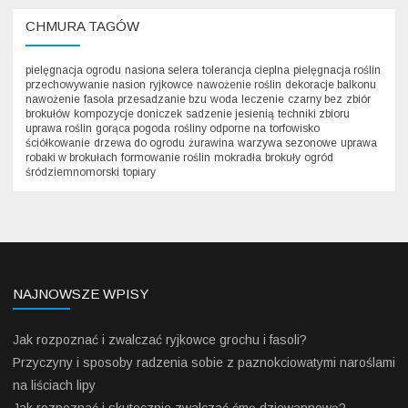
CHMURA TAGÓW
pielęgnacja ogrodu
nasiona selera
tolerancja cieplna
pielęgnacja roślin
przechowywanie nasion
ryjkowce
nawożenie roślin
dekoracje balkonu
nawożenie
fasola
przesadzanie bzu
woda
leczenie
czarny bez
zbiór
brokułów
kompozycje doniczek
sadzenie jesienią
techniki zbioru
uprawa roślin
gorąca pogoda
rośliny odporne na
torfowisko
ściółkowanie
drzewa do ogrodu
żurawina
warzywa sezonowe
uprawa
robaki w brokułach
formowanie roślin
mokradła
brokuły
ogród
śródziemnomorski
topiary
NAJNOWSZE WPISY
Jak rozpoznać i zwalczać ryjkowce grochu i fasoli?
Przyczyny i sposoby radzenia sobie z paznokciowatymi naroślami
na liściach lipy
Jak rozpoznać i skutecznie zwalczać ćmę dziewannową?