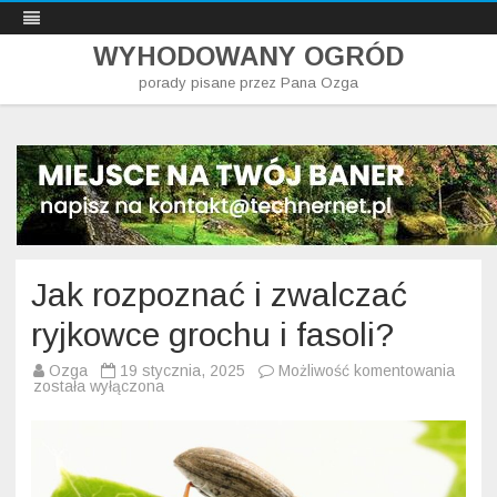
WYHODOWANY OGRÓD
porady pisane przez Pana Ozga
Skip
to
content
Jak rozpoznać i zwalczać
ryjkowce grochu i fasoli?
Jak
Ozga
19 stycznia, 2025
Możliwość komentowania
rozpo
została wyłączona
i
zwalc
ryjko
groch
i
fasoli