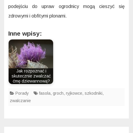
podejściu do upraw ogrodnicy mogą cieszyć się
zdrowymi i obfitymi plonami.
Inne wpisy:
Jak rozpoznać i
skutecznie zwalczać
ćmę dziewannową?
Porady
fasola
,
groch
,
ryjkowce
,
szkodniki
,
zwalczanie