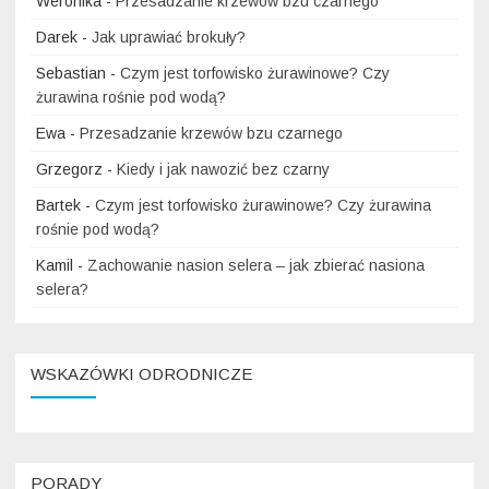
Weronika
-
Przesadzanie krzewów bzu czarnego
Darek
-
Jak uprawiać brokuły?
Sebastian
-
Czym jest torfowisko żurawinowe? Czy
żurawina rośnie pod wodą?
Ewa
-
Przesadzanie krzewów bzu czarnego
Grzegorz
-
Kiedy i jak nawozić bez czarny
Bartek
-
Czym jest torfowisko żurawinowe? Czy żurawina
rośnie pod wodą?
Kamil
-
Zachowanie nasion selera – jak zbierać nasiona
selera?
WSKAZÓWKI ODRODNICZE
PORADY