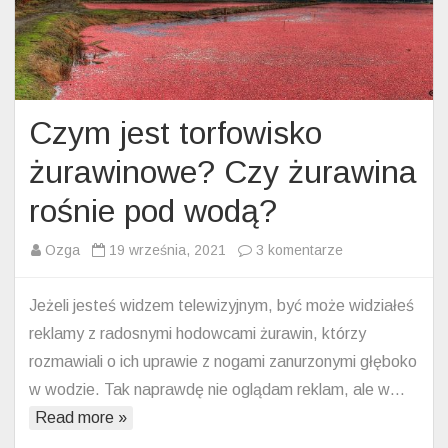
Czym jest torfowisko
żurawinowe? Czy żurawina
rośnie pod wodą?
do
Ozga
19 września, 2021
3 komentarze
Czym
jest
Jeżeli jesteś widzem telewizyjnym, być może widziałeś
torfowisko
reklamy z radosnymi hodowcami żurawin, którzy
żurawinowe?
rozmawiali o ich uprawie z nogami zanurzonymi głęboko
Czy
w wodzie. Tak naprawdę nie oglądam reklam, ale w…
żurawina
Read more »
rośnie