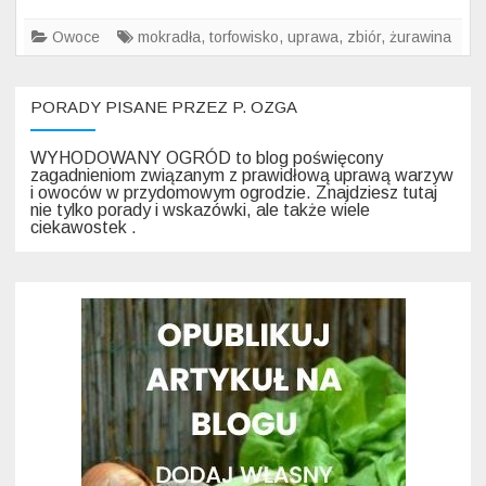
pod
wodą?
Owoce
mokradła
,
torfowisko
,
uprawa
,
zbiór
,
żurawina
PORADY PISANE PRZEZ P. OZGA
WYHODOWANY OGRÓD to blog poświęcony
zagadnieniom związanym z prawidłową uprawą warzyw
i owoców w przydomowym ogrodzie. Znajdziesz tutaj
nie tylko porady i wskazówki, ale także wiele
ciekawostek .