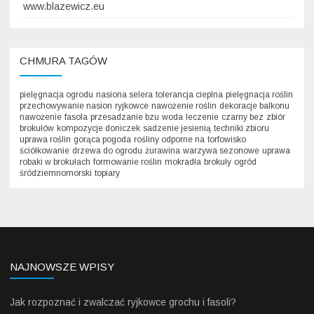
www.blazewicz.eu
CHMURA TAGÓW
pielęgnacja ogrodu
nasiona selera
tolerancja cieplna
pielęgnacja roślin
przechowywanie nasion
ryjkowce
nawożenie roślin
dekoracje balkonu
nawożenie
fasola
przesadzanie bzu
woda
leczenie
czarny bez
zbiór
brokułów
kompozycje doniczek
sadzenie jesienią
techniki zbioru
uprawa roślin
gorąca pogoda
rośliny odporne na
torfowisko
ściółkowanie
drzewa do ogrodu
żurawina
warzywa sezonowe
uprawa
robaki w brokułach
formowanie roślin
mokradła
brokuły
ogród
śródziemnomorski
topiary
NAJNOWSZE WPISY
Jak rozpoznać i zwalczać ryjkowce grochu i fasoli?