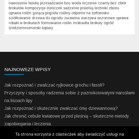
nawożenie
fasola
przesadzanie bzu
woda
leczenie
czarny bez
zbiór
brokułów
kompozycje doniczek
sadzenie jesienią
techniki zbioru
uprawa roślin
gorąca pogoda
rośliny odporne na
torfowisko
ściółkowanie
drzewa do ogrodu
żurawina
warzywa sezonowe
uprawa
robaki w brokułach
formowanie roślin
mokradła
brokuły
ogród
śródziemnomorski
topiary
NAJNOWSZE WPISY
Jak rozpoznać i zwalczać ryjkowce grochu i fasoli?
Przyczyny i sposoby radzenia sobie z paznokciowatymi naroślami
na liściach lipy
Jak rozpoznać i skutecznie zwalczać ćmę dziewannową?
Jak chronić cebule kwiatowe przed pleśnią – skuteczne metody
zapobiegania i leczenia
Jak skutecznie odstraszyć krety z ogrodu – praktyczne porady
Ta strona korzysta z ciasteczek aby świadczyć usługi na