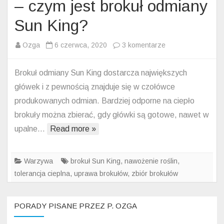
– czym jest brokuł odmiany
Sun King?
do
Ozga
6 czerwca, 2020
3 komentarze
Tolerancja
cieplna
Brokuł odmiany Sun King dostarcza największych
brokułów
główek i z pewnością znajduje się w czołówce
–
produkowanych odmian. Bardziej odporne na ciepło
czym
brokuły można zbierać, gdy główki są gotowe, nawet w
jest
upalne…
Read more »
brokuł
odmiany
Sun
Warzywa
brokuł Sun King
,
nawożenie roślin
,
King?
tolerancja cieplna
,
uprawa brokułów
,
zbiór brokułów
PORADY PISANE PRZEZ P. OZGA