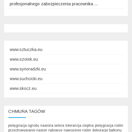
profesjonalnego zabezpieczenia pracownika …
www.sztuczka.eu
www.szotek.eu
www.synoradzki.eu
www.suchcicki.eu
www.skocz.eu
CHMURA TAGÓW
pielęgnacja ogrodu
nasiona selera
tolerancja cieplna
pielęgnacja roślin
przechowywanie nasion
ryjkowce
nawożenie roślin
dekoracje balkonu