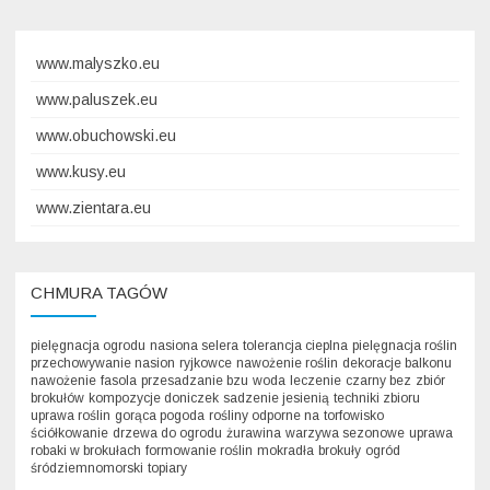
www.malyszko.eu
www.paluszek.eu
www.obuchowski.eu
www.kusy.eu
www.zientara.eu
CHMURA TAGÓW
pielęgnacja ogrodu
nasiona selera
tolerancja cieplna
pielęgnacja roślin
przechowywanie nasion
ryjkowce
nawożenie roślin
dekoracje balkonu
nawożenie
fasola
przesadzanie bzu
woda
leczenie
czarny bez
zbiór
brokułów
kompozycje doniczek
sadzenie jesienią
techniki zbioru
uprawa roślin
gorąca pogoda
rośliny odporne na
torfowisko
ściółkowanie
drzewa do ogrodu
żurawina
warzywa sezonowe
uprawa
robaki w brokułach
formowanie roślin
mokradła
brokuły
ogród
śródziemnomorski
topiary