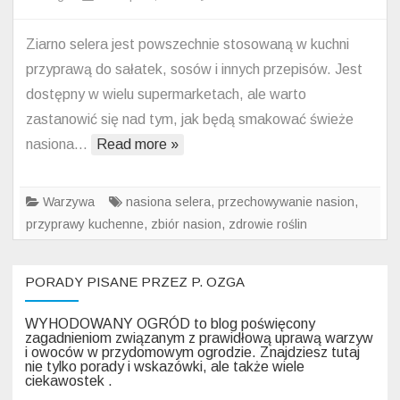
Zachowanie
nasion
Ziarno selera jest powszechnie stosowaną w kuchni
selera
przyprawą do sałatek, sosów i innych przepisów. Jest
–
dostępny w wielu supermarketach, ale warto
jak
zastanowić się nad tym, jak będą smakować świeże
zbierać
nasiona…
Read more »
nasiona
selera?
Warzywa
nasiona selera
,
przechowywanie nasion
,
przyprawy kuchenne
,
zbiór nasion
,
zdrowie roślin
PORADY PISANE PRZEZ P. OZGA
WYHODOWANY OGRÓD to blog poświęcony
zagadnieniom związanym z prawidłową uprawą warzyw
i owoców w przydomowym ogrodzie. Znajdziesz tutaj
nie tylko porady i wskazówki, ale także wiele
ciekawostek .