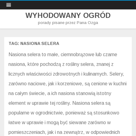
WYHODOWANY OGRÓD
porady pisane przez Pana Ozga
Skip
to
content
TAG:
NASIONA SELERA
Nasiona selera to małe, ciemnobrązowe lub czarne
nasiona, które pochodzą z rośliny selera, znanej z
licznych właściwości zdrowotnych i kulinarnych. Selery,
zarówno naciowe, jak i korzeniowe, są cenione w kuchni
na całym świecie, a ich nasiona stanowią istotny
element w uprawie tej rośliny. Nasiona selera są
popularne w ogrodnictwie, ponieważ są stosunkowo
łatwe w uprawie i mogą być siewane zarówno w
pomieszczeniach, jak i na zewnątrz, w odpowiednich