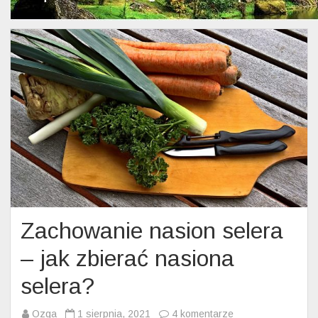
Zachowanie nasion selera
– jak zbierać nasiona
selera?
do
Ozga
1 sierpnia, 2021
4 komentarze