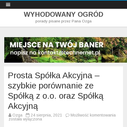
WYHODOWANY OGRÓD
porady pisane przez Pana Ozga
Skip
to
content
Prosta Spółka Akcyjna –
szybkie porównanie ze
Spółką z o.o. oraz Spółką
Akcyjną
Prost
Ozga
24 sierpnia, 2021
Możliwość komentowania
Spółk
została wyłączona
Akcyj
–