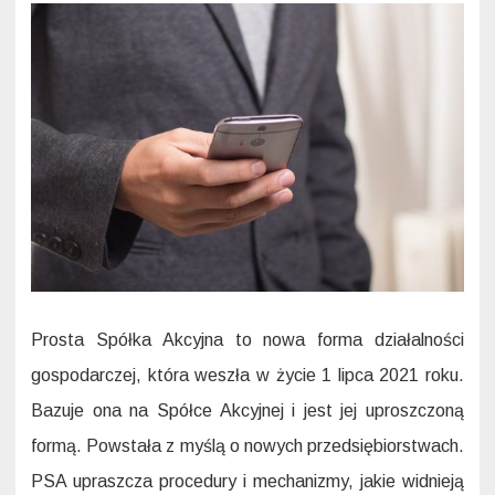
szybk
porów
ze
Spółk
z
o.o.
oraz
Spółk
Akcyj
Prosta Spółka Akcyjna to nowa forma działalności
gospodarczej, która weszła w życie 1 lipca 2021 roku.
Bazuje ona na Spółce Akcyjnej i jest jej uproszczoną
formą. Powstała z myślą o nowych przedsiębiorstwach.
PSA upraszcza procedury i mechanizmy, jakie widnieją