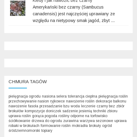
Kiedy i jak nawozić bez czarny
Amerykański bez czarny (Sambucus
canadensis) jest najczęściej uprawiany ze
względu na nietypowy smak jagód, zbyt …
CHMURA TAGÓW
pielęgnacja ogrodu
nasiona selera
tolerancja cieplna
pielęgnacja roślin
przechowywanie nasion
ryjkowce
nawożenie roślin
dekoracje balkonu
nawożenie
fasola
przesadzanie bzu
woda
leczenie
czarny bez
zbiór
brokułów
kompozycje doniczek
sadzenie jesienią
techniki zbioru
uprawa roślin
gorąca pogoda
rośliny odporne na
torfowisko
ściółkowanie
drzewa do ogrodu
żurawina
warzywa sezonowe
uprawa
robaki w brokułach
formowanie roślin
mokradła
brokuły
ogród
śródziemnomorski
topiary