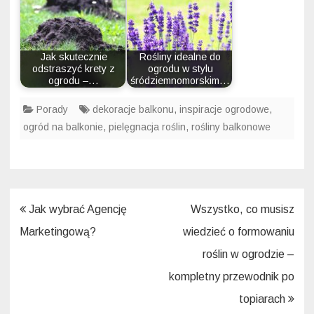
Jak skutecznie
Rośliny idealne do
odstraszyć krety z
ogrodu w stylu
ogrodu –…
śródziemnomorskim…
Porady
dekoracje balkonu
,
inspiracje ogrodowe
,
ogród na balkonie
,
pielęgnacja roślin
,
rośliny balkonowe
Nawigacja
Jak wybrać Agencję
Wszystko, co musisz
wpisu
Marketingową?
wiedzieć o formowaniu
roślin w ogrodzie –
kompletny przewodnik po
topiarach