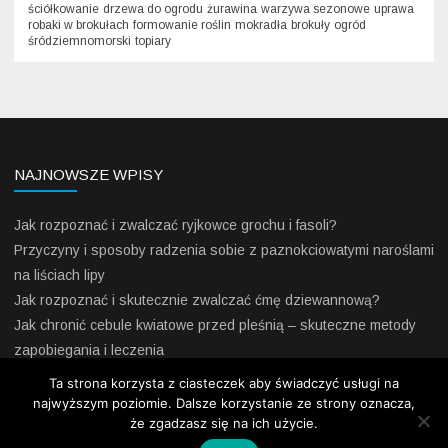
ściółkowanie
drzewa do ogrodu
żurawina
warzywa sezonowe
uprawa
robaki w brokułach
formowanie roślin
mokradła
brokuły
ogród
śródziemnomorski
topiary
NAJNOWSZE WPISY
Jak rozpoznać i zwalczać ryjkowce grochu i fasoli?
Przyczyny i sposoby radzenia sobie z paznokciowatymi naroślami
na liściach lipy
Jak rozpoznać i skutecznie zwalczać ćmę dziewannową?
Jak chronić cebule kwiatowe przed pleśnią – skuteczne metody
zapobiegania i leczenia
Jak skutecznie odstraszyć krety z ogrodu – praktyczne porady
Ta strona korzysta z ciasteczek aby świadczyć usługi na
dla każdego ogrodnika
najwyższym poziomie. Dalsze korzystanie ze strony oznacza,
że zgadzasz się na ich użycie.