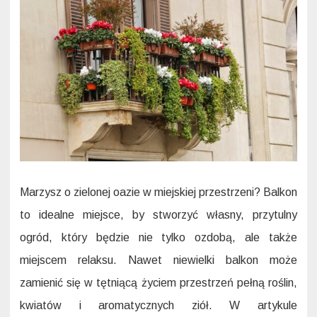
–
prakt
wskaz
i
inspir
Marzysz o zielonej oazie w miejskiej przestrzeni? Balkon
to idealne miejsce, by stworzyć własny, przytulny
ogród, który będzie nie tylko ozdobą, ale także
miejscem relaksu. Nawet niewielki balkon może
zamienić się w tętniącą życiem przestrzeń pełną roślin,
kwiatów i aromatycznych ziół. W artykule