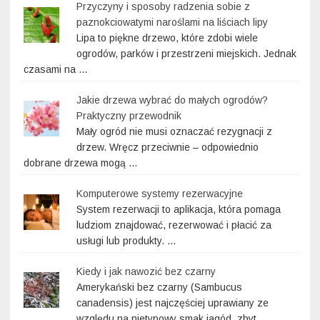
Przyczyny i sposoby radzenia sobie z
paznokciowatymi naroślami na liściach lipy
Lipa to piękne drzewo, które zdobi wiele
ogrodów, parków i przestrzeni miejskich. Jednak
czasami na …
Jakie drzewa wybrać do małych ogrodów?
Praktyczny przewodnik
Mały ogród nie musi oznaczać rezygnacji z
drzew. Wręcz przeciwnie – odpowiednio
dobrane drzewa mogą …
Komputerowe systemy rezerwacyjne
System rezerwacji to aplikacja, która pomaga
ludziom znajdować, rezerwować i płacić za
usługi lub produkty. …
Kiedy i jak nawozić bez czarny
Amerykański bez czarny (Sambucus
canadensis) jest najczęściej uprawiany ze
względu na nietypowy smak jagód, zbyt …