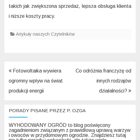
takich jak zwiększona sprzedaż, lepsza obsługa klienta
i niższe koszty pracy.
Artykuły naszych Czytelników
Nawigacja
Fotowoltaika wywiera
Co odróżnia franczyzę od
wpisu
ogromny wpływ na świat
innych rodzajów
produkcji energii
działalności?
PORADY PISANE PRZEZ P. OZGA
WYHODOWANY OGRÓD to blog poświęcony
zagadnieniom związanym z prawidłową uprawą warzyw
i owoców w przydomowym ogrodzie. Znajdziesz tutaj