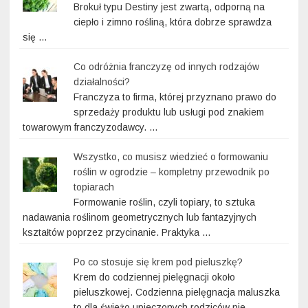
Brokuł typu Destiny jest zwartą, odporną na
ciepło i zimno rośliną, która dobrze sprawdza
się …
Co odróżnia franczyzę od innych rodzajów
działalności?
Franczyza to firma, której przyznano prawo do
sprzedaży produktu lub usługi pod znakiem
towarowym franczyzodawcy. …
Wszystko, co musisz wiedzieć o formowaniu
roślin w ogrodzie – kompletny przewodnik po
topiarach
Formowanie roślin, czyli topiary, to sztuka
nadawania roślinom geometrycznych lub fantazyjnych
kształtów poprzez przycinanie. Praktyka …
Po co stosuje się krem pod pieluszkę?
Krem do codziennej pielęgnacji około
pieluszkowej. Codzienna pielęgnacja maluszka
to dla świeżo upieczonych rodziców nie …