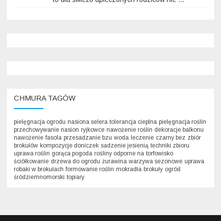
CHMURA TAGÓW
pielęgnacja ogrodu
nasiona selera
tolerancja cieplna
pielęgnacja roślin
przechowywanie nasion
ryjkowce
nawożenie roślin
dekoracje balkonu
nawożenie
fasola
przesadzanie bzu
woda
leczenie
czarny bez
zbiór
brokułów
kompozycje doniczek
sadzenie jesienią
techniki zbioru
uprawa roślin
gorąca pogoda
rośliny odporne na
torfowisko
ściółkowanie
drzewa do ogrodu
żurawina
warzywa sezonowe
uprawa
robaki w brokułach
formowanie roślin
mokradła
brokuły
ogród
śródziemnomorski
topiary