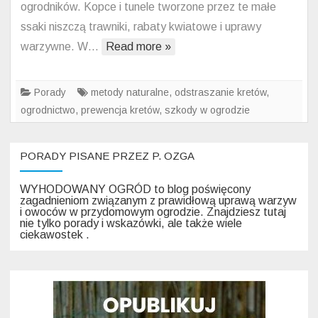
ogrodników. Kopce i tunele tworzone przez te małe
–
ssaki niszczą trawniki, rabaty kwiatowe i uprawy
prakt
warzywne. W…
Read more »
porad
dla
każd
Porady
metody naturalne
,
odstraszanie kretów
,
ogrod
ogrodnictwo
,
prewencja kretów
,
szkody w ogrodzie
PORADY PISANE PRZEZ P. OZGA
WYHODOWANY OGRÓD to blog poświęcony
zagadnieniom związanym z prawidłową uprawą warzyw
i owoców w przydomowym ogrodzie. Znajdziesz tutaj
nie tylko porady i wskazówki, ale także wiele
ciekawostek .