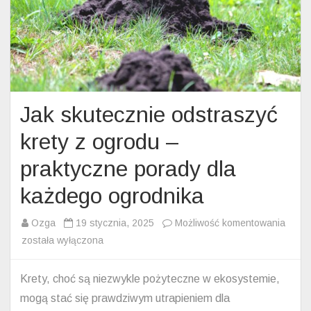
Jak skutecznie odstraszyć
krety z ogrodu –
praktyczne porady dla
każdego ogrodnika
Jak
Ozga
19 stycznia, 2025
Możliwość komentowania
skute
została wyłączona
odstr
krety
Krety, choć są niezwykle pożyteczne w ekosystemie,
z
mogą stać się prawdziwym utrapieniem dla
ogrod