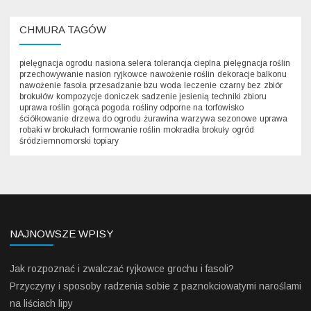
CHMURA TAGÓW
pielęgnacja ogrodu
nasiona selera
tolerancja cieplna
pielęgnacja roślin
przechowywanie nasion
ryjkowce
nawożenie roślin
dekoracje balkonu
nawożenie
fasola
przesadzanie bzu
woda
leczenie
czarny bez
zbiór
brokułów
kompozycje doniczek
sadzenie jesienią
techniki zbioru
uprawa roślin
gorąca pogoda
rośliny odporne na
torfowisko
ściółkowanie
drzewa do ogrodu
żurawina
warzywa sezonowe
uprawa
robaki w brokułach
formowanie roślin
mokradła
brokuły
ogród
śródziemnomorski
topiary
NAJNOWSZE WPISY
Jak rozpoznać i zwalczać ryjkowce grochu i fasoli?
Przyczyny i sposoby radzenia sobie z paznokciowatymi naroślami
na liściach lipy