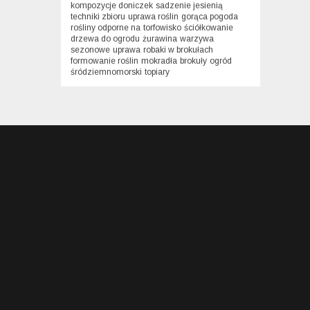
kompozycje doniczek
sadzenie jesienią
techniki zbioru
uprawa roślin
gorąca pogoda
rośliny odporne na
torfowisko
ściółkowanie
drzewa do ogrodu
żurawina
warzywa
sezonowe
uprawa
robaki w brokułach
formowanie roślin
mokradła
brokuły
ogród
śródziemnomorski
topiary