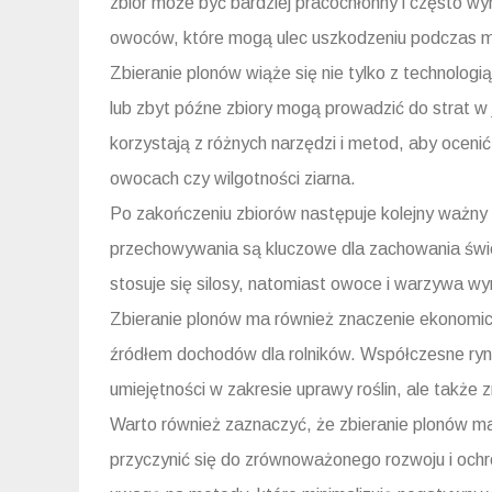
zbiór może być bardziej pracochłonny i często wy
owoców, które mogą ulec uszkodzeniu podczas m
Zbieranie plonów wiąże się nie tylko z technolo
lub zbyt późne zbiory mogą prowadzić do strat w 
korzystają z różnych narzędzi i metod, aby ocenić
owocach czy wilgotności ziarna.
Po zakończeniu zbiorów następuje kolejny ważny
przechowywania są kluczowe dla zachowania świ
stosuje się silosy, natomiast owoce i warzywa wy
Zbieranie plonów ma również znaczenie ekonomicz
źródłem dochodów dla rolników. Współczesne rynk
umiejętności w zakresie uprawy roślin, ale takż
Warto również zaznaczyć, że zbieranie plonów m
przyczynić się do zrównoważonego rozwoju i ochr