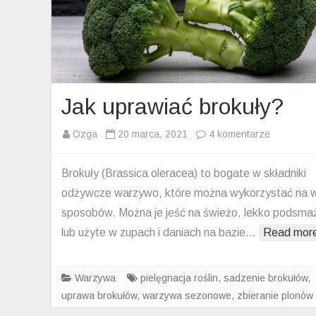
Jak uprawiać brokuły?
do
Ozga
20 marca, 2021
4 komentarze
Jak
uprawiać
Brokuły (Brassica oleracea) to bogate w składniki
brokuły?
odżywcze warzywo, które można wykorzystać na w
sposobów. Można je jeść na świeżo, lekko podsma
lub użyte w zupach i daniach na bazie…
Read mor
Warzywa
pielęgnacja roślin
,
sadzenie brokułów
,
uprawa brokułów
,
warzywa sezonowe
,
zbieranie plonów