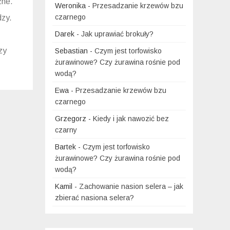
zne.
Weronika
-
Przesadzanie krzewów bzu
czarnego
dzy.
Darek
-
Jak uprawiać brokuły?
zy
Sebastian
-
Czym jest torfowisko
żurawinowe? Czy żurawina rośnie pod
wodą?
Ewa
-
Przesadzanie krzewów bzu
czarnego
Grzegorz
-
Kiedy i jak nawozić bez
czarny
Bartek
-
Czym jest torfowisko
żurawinowe? Czy żurawina rośnie pod
wodą?
Kamil
-
Zachowanie nasion selera – jak
zbierać nasiona selera?