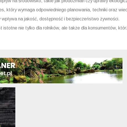
pływ na środowisko, takie jak płodozmian czy uprawy ekologic
es, który wymaga odpowiedniego planowania, techniki oraz wie
óry wpływa na jakość, dostępność i bezpieczeństwo żywności.
 istotne nie tylko dla rolników, ale także dla konsumentów, któr