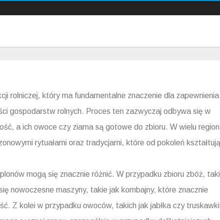
cji rolniczej, który ma fundamentalne znaczenie dla zapewnienia
i gospodarstw rolnych. Proces ten zazwyczaj odbywa się w
ałość, a ich owoce czy ziarna są gotowe do zbioru. W wielu regio
zonowymi rytuałami oraz tradycjami, które od pokoleń kształtuj
a plonów mogą się znacznie różnić. W przypadku zbioru zbóż, tak
 się nowoczesne maszyny, takie jak kombajny, które znacznie
ść. Z kolei w przypadku owoców, takich jak jabłka czy truskawki