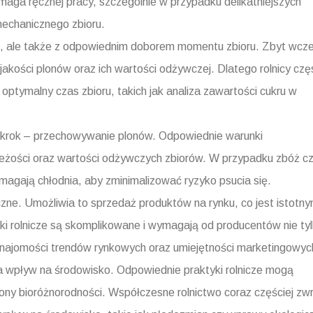
maga ręcznej pracy, szczególnie w przypadku delikatniejszych
echanicznego zbioru.
gią, ale także z odpowiednim doborem momentu zbioru. Zbyt wcz
jakości plonów oraz ich wartości odżywczej. Dlatego rolnicy czę
 optymalny czas zbioru, takich jak analiza zawartości cukru w
 krok – przechowywanie plonów. Odpowiednie warunki
eżości oraz wartości odżywczych zbiorów. W przypadku zbóż c
magają chłodnia, aby zminimalizować ryzyko psucia się.
ne. Umożliwia to sprzedaż produktów na rynku, co jest istotn
i rolnicze są skomplikowane i wymagają od producentów nie ty
e znajomości trendów rynkowych oraz umiejętności marketingowyc
a wpływ na środowisko. Odpowiednie praktyki rolnicze mogą
ony bioróżnorodności. Współczesne rolnictwo coraz częściej zw