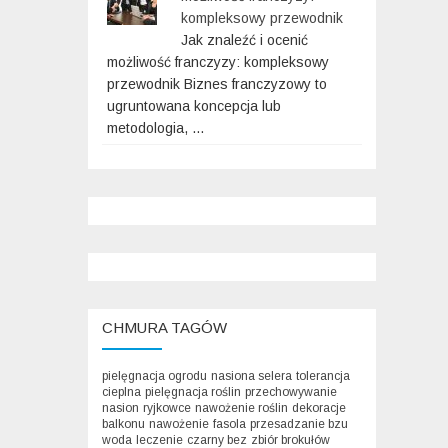
kompleksowy przewodnik
Jak znaleźć i ocenić
możliwość franczyzy: kompleksowy
przewodnik Biznes franczyzowy to
ugruntowana koncepcja lub
metodologia, …
CHMURA TAGÓW
pielęgnacja ogrodu
nasiona selera
tolerancja
cieplna
pielęgnacja roślin
przechowywanie
nasion
ryjkowce
nawożenie roślin
dekoracje
balkonu
nawożenie
fasola
przesadzanie bzu
woda
leczenie
czarny bez
zbiór brokułów