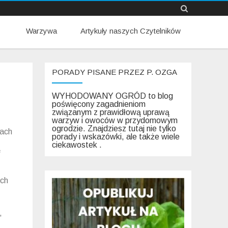
Skip
Warzywa
Artykuły naszych Czytelników
to
content
PORADY PISANE PRZEZ P. OZGA
WYHODOWANY OGRÓD to blog
poświęcony zagadnieniom
związanym z prawidłową uprawą
warzyw i owoców w przydomowym
ogrodzie. Znajdziesz tutaj nie tylko
nach
porady i wskazówki, ale także wiele
ciekawostek .
ą
ich
,