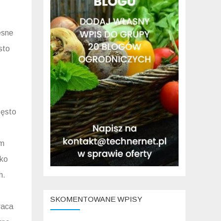
esne
sto
zęsto
ym
lko
h.
SKOMENTOWANE WPISY
raca