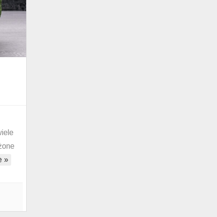
iele
żone
e »