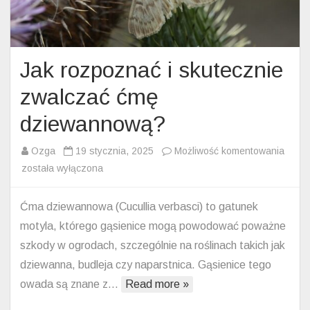
Jak rozpoznać i skutecznie
zwalczać ćmę
dziewannową?
Jak
Ozga
19 stycznia, 2025
Możliwość komentowania
rozpo
została wyłączona
i
skute
Ćma dziewannowa (Cucullia verbasci) to gatunek
zwalc
motyla, którego gąsienice mogą powodować poważne
ćmę
szkody w ogrodach, szczególnie na roślinach takich jak
dzie
dziewanna, budleja czy naparstnica. Gąsienice tego
owada są znane z…
Read more »