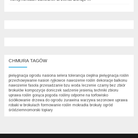
CHMURA TAGÓW
pielęgnacja ogrodu
nasiona selera
tolerancja cieplna
pielęgnacja roślin
przechowywanie nasion
ryjkowce
nawożenie roślin
dekoracje balkonu
nawożenie
fasola
przesadzanie bzu
woda
leczenie
czarny bez
zbiór
brokułów
kompozycje doniczek
sadzenie jesienią
techniki zbioru
uprawa roślin
gorąca pogoda
rośliny odporne na
torfowisko
ściółkowanie
drzewa do ogrodu
żurawina
warzywa sezonowe
uprawa
robaki w brokułach
formowanie roślin
mokradła
brokuły
ogród
śródziemnomorski
topiary