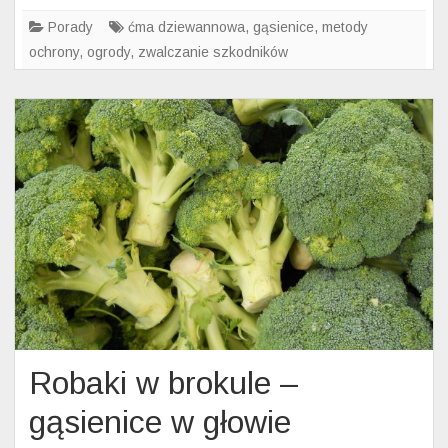
Porady
ćma dziewannowa
,
gąsienice
,
metody
ochrony
,
ogrody
,
zwalczanie szkodników
Robaki w brokule –
gąsienice w głowie