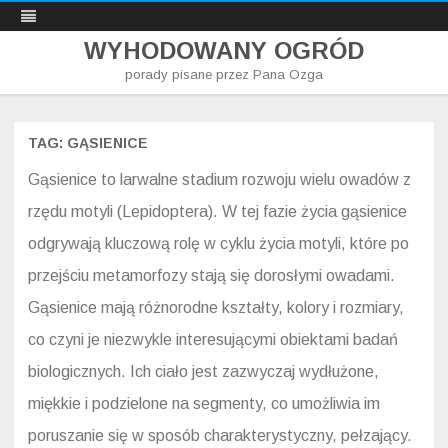
WYHODOWANY OGRÓD
porady pisane przez Pana Ozga
Skip
to
content
TAG:
GĄSIENICE
Gąsienice to larwalne stadium rozwoju wielu owadów z
rzędu motyli (Lepidoptera). W tej fazie życia gąsienice
odgrywają kluczową rolę w cyklu życia motyli, które po
przejściu metamorfozy stają się dorosłymi owadami.
Gąsienice mają różnorodne kształty, kolory i rozmiary,
co czyni je niezwykle interesującymi obiektami badań
biologicznych. Ich ciało jest zazwyczaj wydłużone,
miękkie i podzielone na segmenty, co umożliwia im
poruszanie się w sposób charakterystyczny, pełzający.