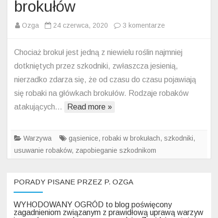
brokułów
do
Ozga
24 czerwca, 2020
3 komentarze
Robaki
w
Chociaż brokuł jest jedną z niewielu roślin najmniej
brokule
dotkniętych przez szkodniki, zwłaszcza jesienią,
–
nierzadko zdarza się, że od czasu do czasu pojawiają
gąsienice
się robaki na główkach brokułów. Rodzaje robaków
w
atakujących…
Read more »
głowie
brokułów
Warzywa
gąsienice
,
robaki w brokułach
,
szkodniki
,
usuwanie robaków
,
zapobieganie szkodnikom
PORADY PISANE PRZEZ P. OZGA
WYHODOWANY OGRÓD to blog poświęcony
zagadnieniom związanym z prawidłową uprawą warzyw