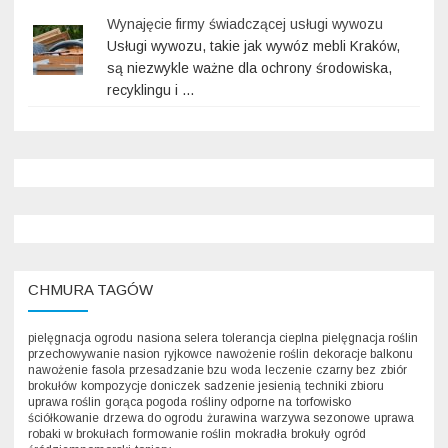
Wynajęcie firmy świadczącej usługi wywozu
Usługi wywozu, takie jak wywóz mebli Kraków,
są niezwykle ważne dla ochrony środowiska,
recyklingu i …
CHMURA TAGÓW
pielęgnacja ogrodu
nasiona selera
tolerancja cieplna
pielęgnacja roślin
przechowywanie nasion
ryjkowce
nawożenie roślin
dekoracje balkonu
nawożenie
fasola
przesadzanie bzu
woda
leczenie
czarny bez
zbiór
brokułów
kompozycje doniczek
sadzenie jesienią
techniki zbioru
uprawa roślin
gorąca pogoda
rośliny odporne na
torfowisko
ściółkowanie
drzewa do ogrodu
żurawina
warzywa sezonowe
uprawa
robaki w brokułach
formowanie roślin
mokradła
brokuły
ogród