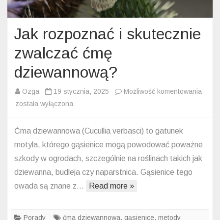
Jak rozpoznać i skutecznie
zwalczać ćmę
dziewannową?
Jak
Ozga
19 stycznia, 2025
Możliwość komentowania
rozpo
została wyłączona
i
skute
Ćma dziewannowa (Cucullia verbasci) to gatunek
zwalc
motyla, którego gąsienice mogą powodować poważne
ćmę
szkody w ogrodach, szczególnie na roślinach takich jak
dzie
dziewanna, budleja czy naparstnica. Gąsienice tego
owada są znane z…
Read more »
Porady
ćma dziewannowa
,
gąsienice
,
metody